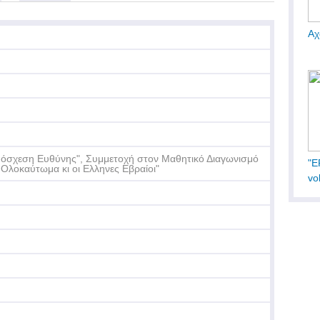
Αχ
όσχεση Ευθύνης", Συμμετοχή στον Μαθητικό Διαγωνισμό
"Ε
 Ολοκαύτωμα κι οι Ελληνες Εβραίοι"
vol