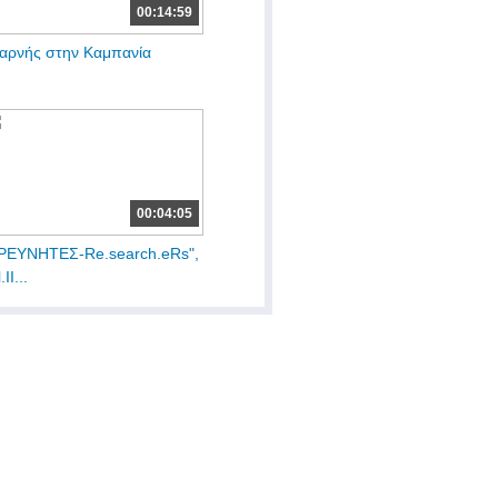
00:14:59
αρνής στην Καμπανία
00:04:05
ΡΕΥΝΗΤΕΣ-Re.search.eRs",
.ΙΙ...