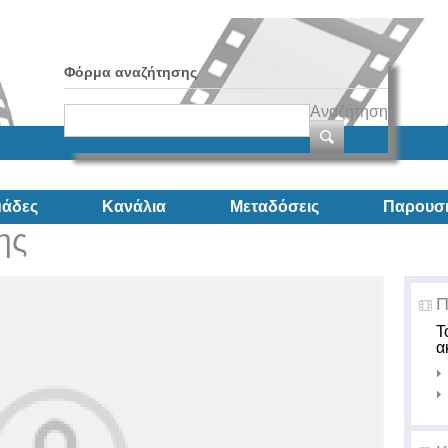
Φόρμα αναζήτησης
Αναζήτηση
άδες
Κανάλια
Μεταδόσεις
Παρουσι
ης
Π
Τ
α