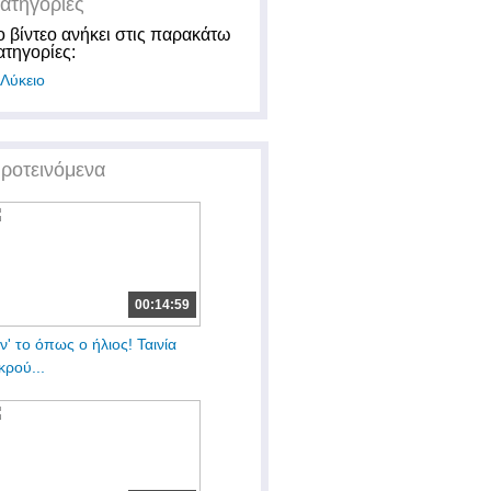
ατηγορίες
ο βίντεο ανήκει στις παρακάτω
ατηγορίες:
Λύκειο
ροτεινόμενα
00:14:59
ν' το όπως ο ήλιος! Ταινία
κρού...