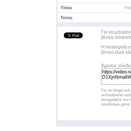
Τίτλος
Υπ
Τύπος
Για να μπορέσ
βίντεο απαιτεί
Η λειτουργία 
βίντεο είναι κ
Άμεσος σύνδ
Για τα blogs.sch
schoolpress.sc
αντιγράψτε το
σύνδεσμο μέσα 