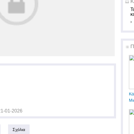
Κ
Τ
κ
Π
Κά
Μι
21-01-2026
Σχόλια