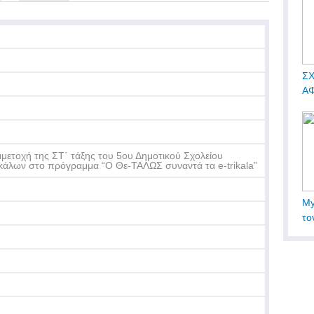
ΣΧ
ΑΦ
μετοχή της ΣΤ΄ τάξης του 5ου Δημοτικού Σχολείου
κάλων στο πρόγραμμα “O Θε-ΤΑΛΩΣ συναντά τα e-trikala”
My
το