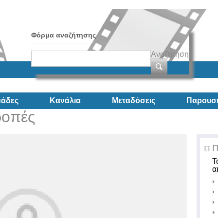
Φόρμα αναζήτησης
Αναζήτηση
άδες
Κανάλια
Μεταδόσεις
Παρουσι
ροπές
Π
Τ
α