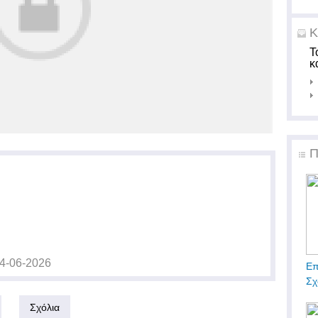
Κ
Τ
κ
Π
4-06-2026
Επ
Σχ
Σχόλια