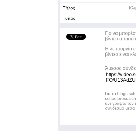
Τίτλος
Κλι
Τύπος
Για να μπορέσ
βίντεο απαιτεί
Η λειτουργία 
βίντεο είναι κ
Άμεσος σύνδ
Για τα blogs.sch
schoolpress.sc
αντιγράψτε το
σύνδεσμο μέσα 