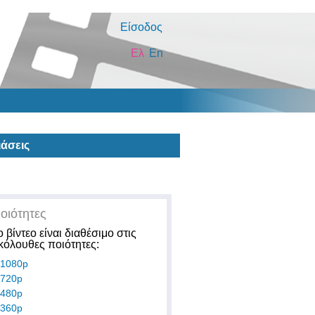
Είσοδος
Ελ
En
άσεις
οιότητες
ο βίντεο είναι διαθέσιμο στις
κόλουθες ποιότητες:
1080p
720p
480p
360p