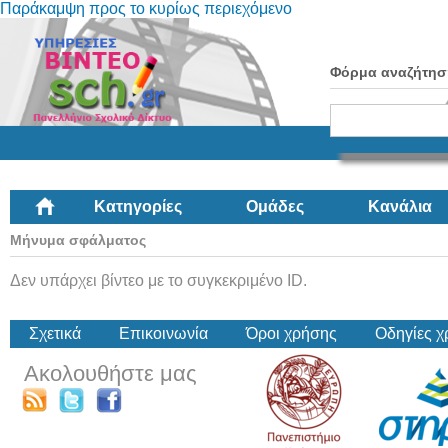
Παράκαμψη προς το κυρίως περιεχόμενο
Φόρμα αναζήτησ
Κατηγορίες
Ομάδες
Κανάλια
Μήνυμα σφάλματος
Δεν υπάρχει βίντεο με το συγκεκριμένο ID.
Σχετικά
Επικοινωνία
Όροι χρήσης
Οδηγίες 
Ακολουθήστε μας