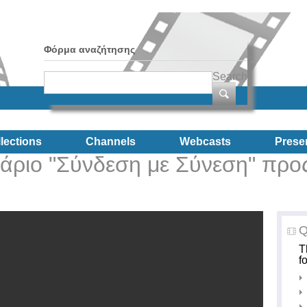
Φόρμα αναζήτησης
Search
lections
Channels
Webcasts
Prese
νάριο "Σύνδεση με Σύνεση" προ
Q
T
f