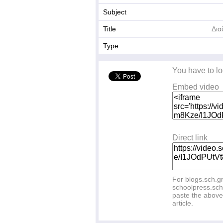
Subject
Title
Δια
Type
You have to lo
Embed video
Direct link
For blogs.sch.g
schoolpress.sch
paste the above 
article.