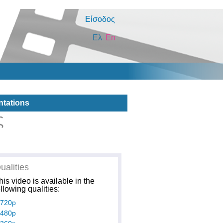
Είσοδος
Ελ
En
ntations
ς
ualities
his video is available in the
ollowing qualities:
720p
480p