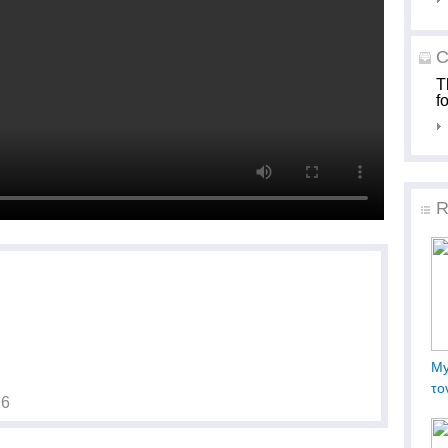
C
T
f
R
My
το
16