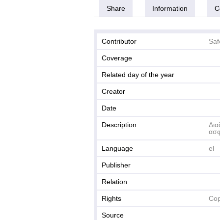
Share
Information
C
Contributor
Saf
Coverage
Related day of the year
Creator
Date
Description
Δια
ασφ
Language
el
Publisher
Relation
Rights
Cop
Source