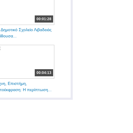
00:01:28
 Δημοτικό Σχολείο Λιβαδειάς
Αίθουσα...
00:04:13
χνη, Επιστήμη,
τοέκφραση: Η περίπτωση...