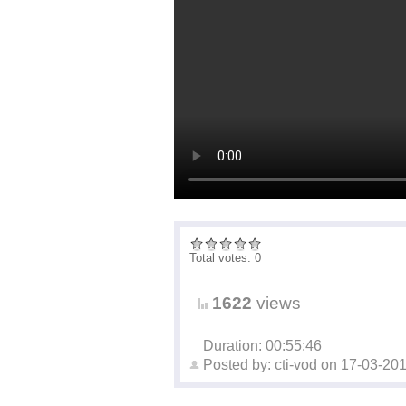
Total votes: 0
1622
views
Duration: 00:55:46
Posted by:
cti-vod
on
17-03-20