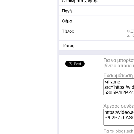
Δικαιώματα χρήσης
Πηγή
Θέμα
Τίτλος
ΦΩ
ΣΤ
Τύπος
Για να μπορέσ
βίντεο απαιτεί
Ενσωμάτωση 
Άμεσος σύνδ
Για τα blogs.sch