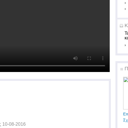
Κ
Τ
κ
Π
Επ
Σχ
ς
10-08-2016