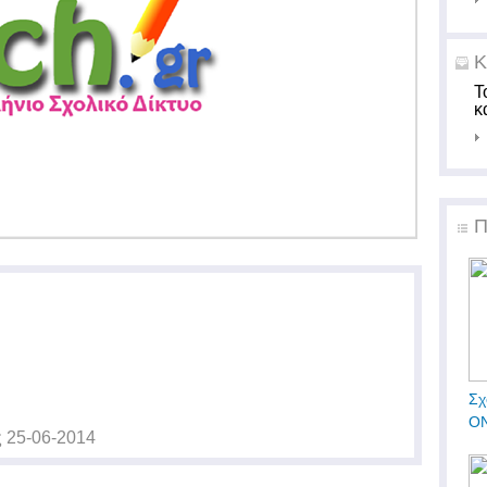
Κ
Τ
κ
Π
Σχ
ΟΝ
ς
25-06-2014