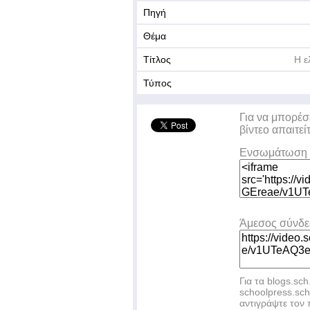
Πηγή
Θέμα
Τίτλος
Η ε
Τύπος
Για να μπορέσ
βίντεο απαιτεί
Ενσωμάτωση 
Άμεσος σύνδ
Για τα blogs.sch
schoolpress.sc
αντιγράψτε το