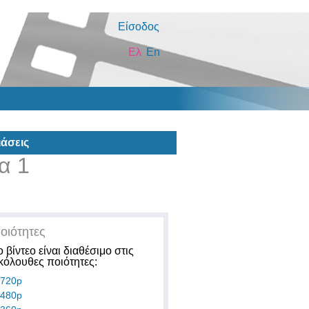
Είσοδος
Ελ
En
άσεις
α 1
οιότητες
ο βίντεο είναι διαθέσιμο στις
κόλουθες ποιότητες:
720p
480p