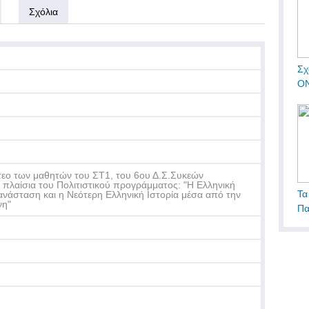
Σχόλια
Σχ
ΟΝ
τεο των μαθητών του ΣΤ1, του 6ου Δ.Σ.Συκεών
 πλαίσια του Πολιτιστικού προγράμματος: "Η Ελληνική
Τα
νάσταση και η Νεότερη Ελληνική Ιστορία μέσα από την
νη"
Πα