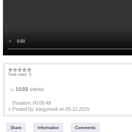
Total votes: 0
1035
views
Duration: 00:00:48
Posted by:
eargyroudi
on
05-11-2025
Share
Information
Comments