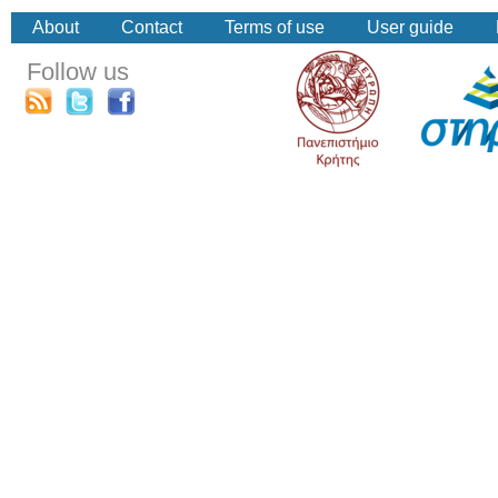
About
Contact
Terms of use
User guide
Follow us