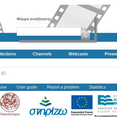
Φόρμα αναζήτησης
Search
lections
Channels
Webcasts
Prese
 ID.
 use
User guide
Report a problem
Statistics