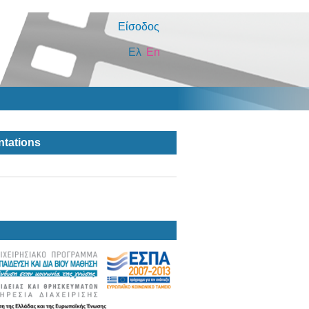
Είσοδος
Ελ
En
ntations