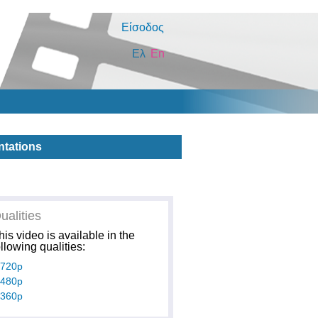
Είσοδος
Ελ
En
ntations
ualities
his video is available in the
ollowing qualities:
720p
480p
360p