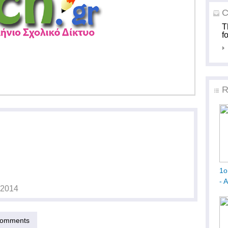
C
T
f
R
1ο
- 
-2014
omments