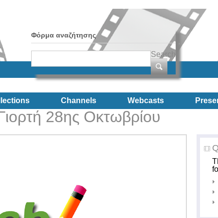
Φόρμα αναζήτησης
Search
lections
Channels
Webcasts
Prese
-Γιορτή 28ης Οκτωβρίου
Q
T
f