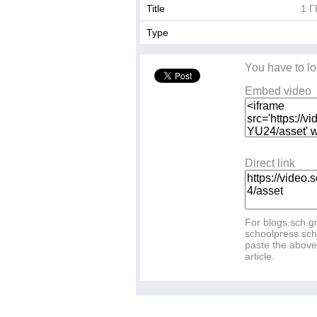
Title
1 Γ
Type
You have to lo
Embed video
Direct link
For blogs.sch.g
schoolpress.sch
paste the above 
article.