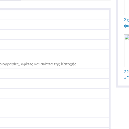
Σχ
ψυ
οιογραφίες, αφίσες και σκίτσα της Κατοχής
22
«Γ