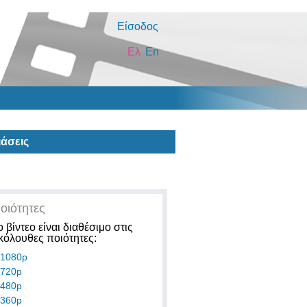
Είσοδος
Ελ
En
άσεις
οιότητες
ο βίντεο είναι διαθέσιμο στις
κόλουθες ποιότητες:
1080p
720p
480p
360p