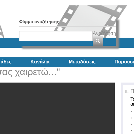
Φόρμα αναζήτησης
Αναζήτηση
άδες
Κανάλια
Μεταδόσεις
Παρουσι
σας χαιρετώ..."
Π
Τ
α