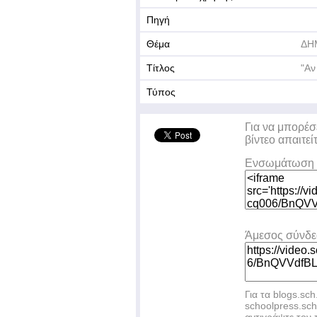
Πηγή
Θέμα
ΔΗ
Τίτλος
"Αν
Τύπος
Για να μπορέσ
βίντεο απαιτεί
Ενσωμάτωση 
Άμεσος σύνδ
Για τα blogs.sch
schoolpress.sc