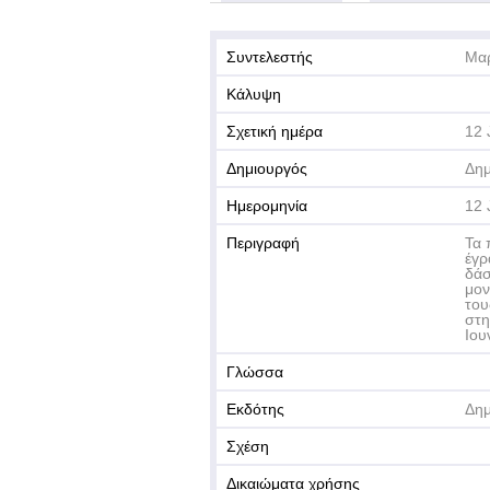
Συντελεστής
Μαρ
Κάλυψη
Σχετική ημέρα
12 
Δημιουργός
Δημ
Ημερομηνία
12 
Περιγραφή
Τα 
έγρ
δάσ
μον
του
στη
Ιου
Γλώσσα
Εκδότης
Δημ
Σχέση
Δικαιώματα χρήσης