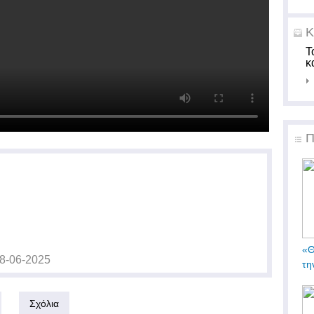
Κ
Τ
κ
Π
«Θ
8-06-2025
τη
Σχόλια