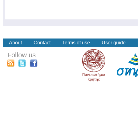
About
Contact
Terms of use
User guide
Follow us