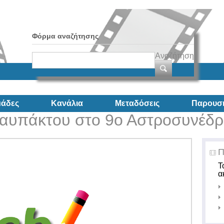
Φόρμα αναζήτησης
Αναζήτηση
άδες
Κανάλια
Μεταδόσεις
Παρουσι
Ναυπάκτου στο 9ο Αστροσυνέδρ
Π
Τ
α