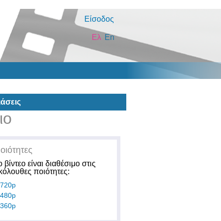
Είσοδος
Ελ
En
άσεις
ιο
οιότητες
ο βίντεο είναι διαθέσιμο στις
κόλουθες ποιότητες:
720p
480p
360p