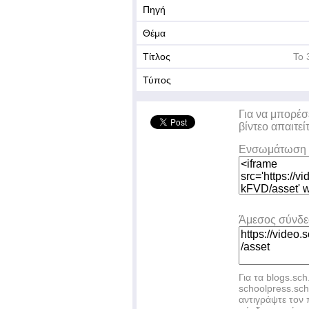
Πηγή
Θέμα
Τίτλος
Το 
Τύπος
Για να μπορέσ
βίντεο απαιτεί
Ενσωμάτωση 
Άμεσος σύνδ
Για τα blogs.sch
schoolpress.sc
αντιγράψτε το