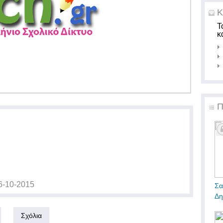
Κ
Τ
κ
Π
6-10-2015
Σα
Δη
Σχόλια