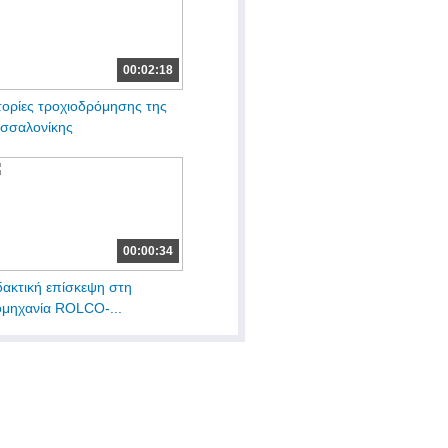
00:02:18
τορίες τροχιοδρόμησης της
σσαλονίκης
00:00:34
δακτική επίσκεψη στη
ομηχανία ROLCO-...