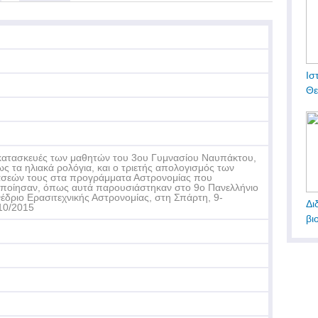
Ισ
Θε
κατασκευές των μαθητών του 3ου Γυμνασίου Ναυπάκτου,
ς τα ηλιακά ρολόγια, και ο τριετής απολογισμός των
σεών τους στα προγράμματα Αστρονομίας που
ποίησαν, όπως αυτά παρουσιάστηκαν στο 9ο Πανελλήνιο
έδριο Ερασιτεχνικής Αστρονομίας, στη Σπάρτη, 9-
Δι
10/2015
βι