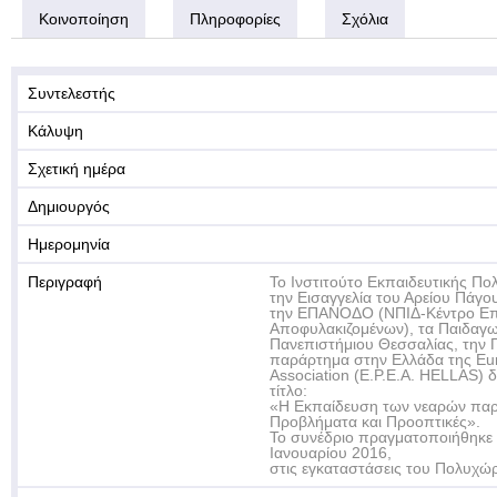
Κοινοποίηση
Πληροφορίες
Σχόλια
Συντελεστής
Κάλυψη
Σχετική ημέρα
Δημιουργός
Ημερομηνία
Περιγραφή
Το Ινστιτούτο Εκπαιδευτικής Πολ
την Εισαγγελία του Αρείου Πάγο
την ΕΠΑΝΟΔΟ (ΝΠΙΔ-Κέντρο Επ
Αποφυλακιζομένων), τα Παιδαγω
Πανεπιστήμιου Θεσσαλίας, την Π
παράρτημα στην Ελλάδα της Eur
Association (E.P.E.A. HELLAS) 
τίτλο:
«H Εκπαίδευση των νεαρών παρ
Προβλήματα και Προοπτικές».
Το συνέδριο πραγματοποιήθηκε σ
Ιανουαρίου 2016,
στις εγκαταστάσεις του Πολυχ