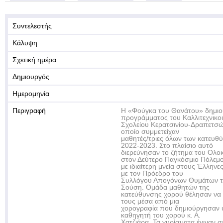
Συντελεστής
Κάλυψη
Σχετική ημέρα
Δημιουργός
Ημερομηνία
Περιγραφή
Η «Φούγκα του Θανάτου» δημιο
προγράμματος του Καλλιτεχνικο
Σχολείου Κερατσινίου-Δραπετσώ
οποίο συμμετείχαν
μαθητές/τριες όλων των κατευθύ
2022-2023. Στο πλαίσιο αυτό
διερεύνησαν το ζήτημα του Ολ
στον Δεύτερο Παγκόσμιο Πόλεμ
με ιδιαίτερη μνεία στους Έλληνε
με τον Πρόεδρο του
Συλλόγου Απογόνων Θυμάτων τ
Σούση. Ομάδα μαθητών της
κατεύθυνσης χορού θέλησαν να
τους μέσα από μια
χορογραφία που δημιούργησαν 
καθηγητή του χορού κ. Α.
Χατζιάρα. Τα γυρίσματα έγιναν σ