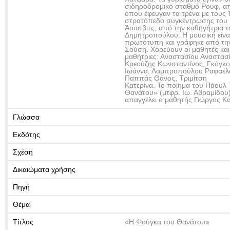
σιδηροδρομικό σταθμό Ρουφ, α
όπου έφευγαν τα τρένα με τους 
στρατόπεδο συγκέντρωσης του
Άουσβιτς, από την καθηγήτρια τ
Δημητροπούλου. Η μουσική είνα
πρωτότυπη και γράφηκε από την
Σούση. Χορεύουν οι μαθητές και
μαθήτριες: Αναστασίου Αναστασ
Κρεούζης Κωνσταντίνος, Γκόγκ
Ιωάννα, Λαμπροπούλου Ραφαέλ
Παππάς Θάνος, Τριμίτση
Κατερίνα. Το ποίημα του Πάουλ
Θανάτου» (μτφρ. Ιω. Αβραμίδου
απαγγέλει ο μαθητής Γιώργος Κ
Γλώσσα
Εκδότης
Σχέση
Δικαιώματα χρήσης
Πηγή
Θέμα
Τίτλος
«Η Φούγκα του Θανάτου»