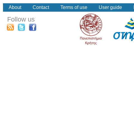
About
Contact
Terms of use
User guide
Follow us