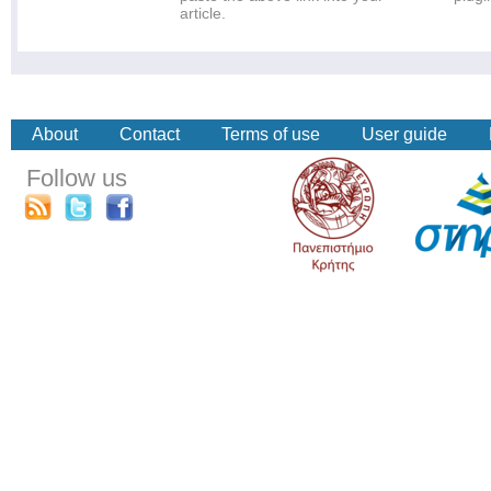
article.
About
Contact
Terms of use
User guide
Follow us