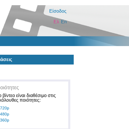
Είσοδος
Ελ
En
άσεις
οιότητες
ο βίντεο είναι διαθέσιμο στις
κόλουθες ποιότητες:
720p
480p
360p