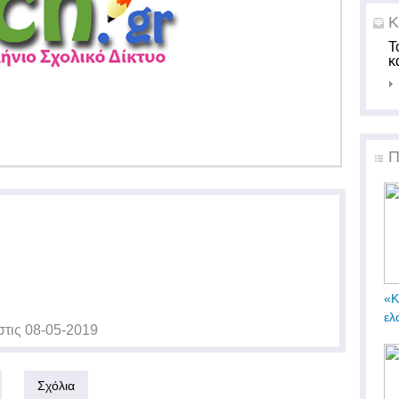
Κ
Τ
κ
Π
«Κ
ελ
στις
08-05-2019
Σχόλια