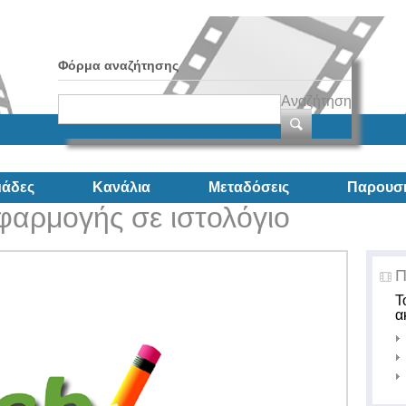
Φόρμα αναζήτησης
Αναζήτηση
άδες
Κανάλια
Μεταδόσεις
Παρουσι
αρμογής σε ιστολόγιο
Π
Τ
α