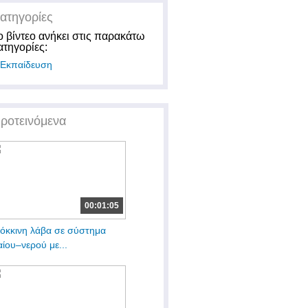
ατηγορίες
ο βίντεο ανήκει στις παρακάτω
ατηγορίες:
Εκπαίδευση
ροτεινόμενα
00:01:05
όκκινη λάβα σε σύστημα
αίου–νερού με...