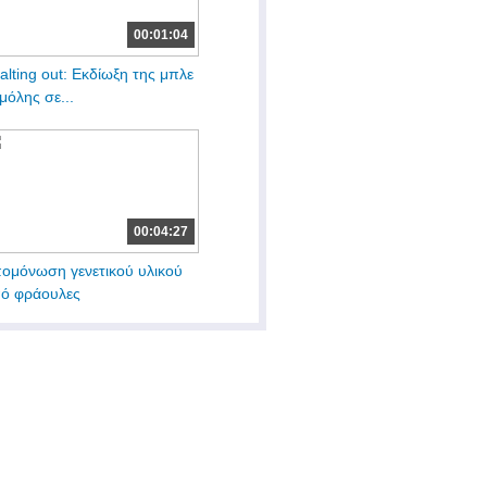
00:01:04
alting out: Εκδίωξη της μπλε
μόλης σε...
00:04:27
ομόνωση γενετικού υλικού
ό φράουλες