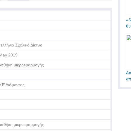
«S
θυ
ελλήνιο Σχολικό Δίκτυο
May 2019
σθήκη μικροεφαρμογής
Απ
απ
.Υ.Ε Διόφαντος
σθήκη μικροεφαρμογής