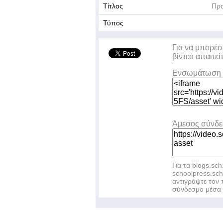
Τίτλος
Προ
Τύπος
Για να μπορέσ
βίντεο απαιτεί
Ενσωμάτωση 
Άμεσος σύνδ
Για τα blogs.sch
schoolpress.sc
αντιγράψτε το
σύνδεσμο μέσα 