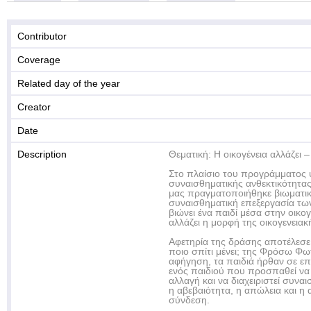
Contributor
Coverage
Related day of the year
Creator
Date
Description
Θεματική: Η οικογένεια αλλάζει 
Στο πλαίσιο του προγράμματος 
συναισθηματικής ανθεκτικότητας
μας πραγματοποιήθηκε βιωματικ
συναισθηματική επεξεργασία τω
βιώνει ένα παιδί μέσα στην οικογ
αλλάζει η μορφή της οικογενειακ
Αφετηρία της δράσης αποτέλεσε 
ποιο σπίτι μένει; της Φρόσω Φω
αφήγηση, τα παιδιά ήρθαν σε ε
ενός παιδιού που προσπαθεί να 
αλλαγή και να διαχειριστεί συν
η αβεβαιότητα, η απώλεια και η 
σύνδεση.