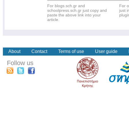
For blogs.sch.gr and
For o
schoolpress.sch.gr just copy and
just i
paste the above link into your
plugi
article.
About
Contact
Terms of use
User guide
Follow us