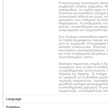
Η λογοτεχνική προσέγγιση αξιο
συμβολικό πλαίσιο έκφρασης. Μ
παραμυθιού, τα παιδιά είχαν τη
δύσκολα και ευαίσθητα ζητήματα
προσωπική έκθεση και χωρίς τη
εμπειριών που ενδέχεται να είνα
διαμόρφωση. Η επεξεργασία του
εικόνες, συναισθήματα και αφηγή
αναγνώρισαν και νοηματοδότησ
Στη συνέχεια ακολούθησε εικαστ
τα παιδιά ζωγράφισαν σκηνές κ
από το παραμύθι. Η ζωγραφική 
λεκτικής επικοινωνίας, δίνοντα
εσωτερικών αναπαραστάσεων, 
και στην επεξεργασία βιωμάτων 
προστατευμένο τρόπο.
Ιδιαίτερα σημαντική υπήρξε η δ
ποιήματος από τα ίδια τα παιδιά,
συναισθηματικές αποτυπώσεις π
διάρκεια της δράσης. Το ποίημα
σε τραγούδι με τη βοήθεια εργα
τεχνητής νοημοσύνης, προσφέρο
μοναδική εμπειρία μετασχηματισ
συναισθηματική αφήγηση. Η μου
συμμετοχής, συλλογικότητας και
Language
Publisher