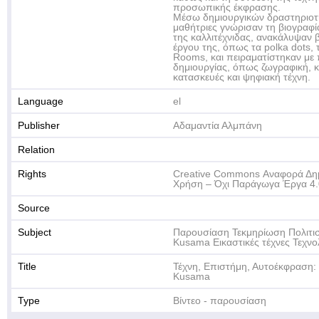
προσωπικής έκφρασης.
Μέσω δημιουργικών δραστηριοτήτ
μαθήτριες γνώρισαν τη βιογραφία
της καλλιτέχνιδας, ανακάλυψαν β
έργου της, όπως τα polka dots, τι
Rooms, και πειραματίστηκαν με π
δημιουργίας, όπως ζωγραφική, κ
κατασκευές και ψηφιακή τέχνη.
Language
el
Publisher
Αδαμαντία Αλμπάνη
Relation
Rights
Creative Commons Αναφορά Δη
Χρήση – Όχι Παράγωγα Έργα 4.
Source
Subject
Παρουσίαση Τεκμηρίωση Πολιτι
Kusama Εικαστικές τέχνες Τεχνο
Title
Τέχνη, Επιστήμη, Αυτοέκφραση:
Kusama
Type
Βίντεο - παρουσίαση