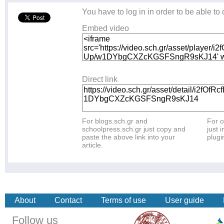
You have to log in in order to be able to
Embed video
Direct link
For blogs.sch.gr and
For o
schoolpress.sch.gr just copy and
just i
paste the above link into your
plugi
article.
About
Contact
Terms of use
User guide
Follow us