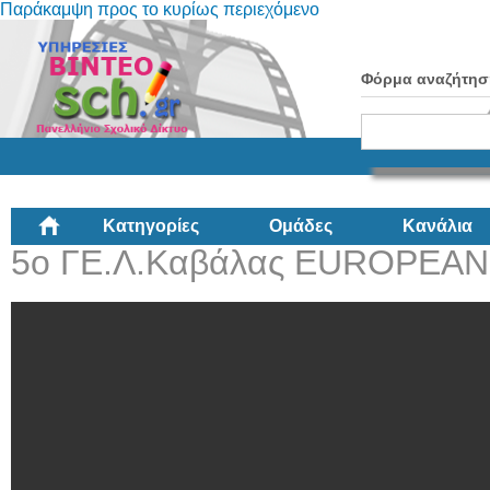
Παράκαμψη προς το κυρίως περιεχόμενο
Φόρμα αναζήτησ
Κατηγορίες
Ομάδες
Κανάλια
5ο ΓΕ.Λ.Καβάλας EUROPEA