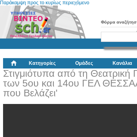
Παράκαμψη προς το κυρίως περιεχόμενο
Φόρμα αναζήτησ
Κατηγορίες
Ομάδες
Κανάλια
Στιγμιότυπα από τη Θεατρικ
των 5ου και 14ου ΓΕΛ ΘΕΣΣΑ
που Βελάζει'