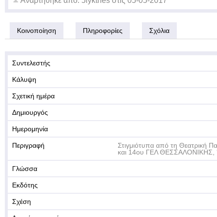
Αναρτήθηκε από:
5lykthes
στις
05-05-2017
Κοινοποίηση
Πληροφορίες
Σχόλια
Συντελεστής
Κάλυψη
Σχετική ημέρα
Δημιουργός
Ημερομηνία
Περιγραφή
Στιγμιότυπα από τη Θεατρική 
και 14ου ΓΕΛ ΘΕΣΣΑΛΟΝΙΚΗΣ, 'Τ
Γλώσσα
Εκδότης
Σχέση