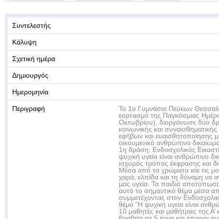
Συντελεστής
Κάλυψη
Σχετική ημέρα
Δημιουργός
Ημερομηνία
Περιγραφή
Το 1ο Γυμνάσιο Πεύκων Θεσσαλο
εορτασμό της Παγκόσμιας Ημέρα
Οκτωβρίου), διοργάνωσε δύο δ
κοινωνικής και συναισθηματικής 
εφήβων και ευαισθητοποίησης με
οικουμενικό ανθρώπινο δικαίωμ
1η δράση: Ενδοσχολικός Εικαστι
ψυχική υγεία είναι ανθρώπινο δικ
ισχυρός τρόπος έκφρασης και δ
Μέσα από τα χρώματα και τις μ
χαρά, ελπίδα και τη δύναμη να α
μας υγεία. Τα παιδιά αποτύπωσα
αυτό το σημαντικό θέμα μέσα απ
συμμετέχοντας στον Ενδοσχολικ
θέμα "Η ψυχική υγεία είναι ανθρ
10 μαθητές και μαθήτριες της Α’
βραβεία σε 5 έργα και έπαινοι σ