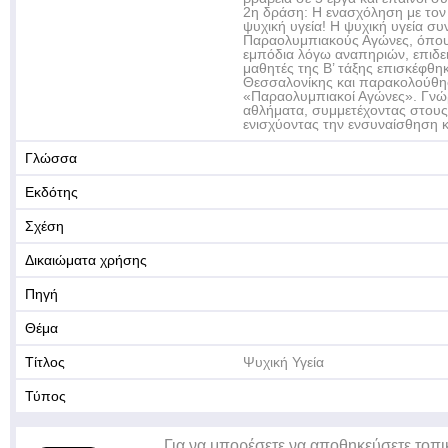
2η δράση: Η ενασχόληση με τον 
ψυχική υγεία! Η ψυχική υγεία συ
Παραολυμπιακούς Αγώνες, όπου
εμπόδια λόγω αναπηριών, επιδε
μαθητές της Β’ τάξης επισκέφθ
Θεσσαλονίκης και παρακολούθ
«Παραολυμπιακοί Αγώνες». Γνώρι
αθλήματα, συμμετέχοντας στους 
ενισχύοντας την ενσυναίσθηση κ
Γλώσσα
Εκδότης
Σχέση
Δικαιώματα χρήσης
Πηγή
Θέμα
Τίτλος
Ψυχική Υγεία
Τύπος
Για να μπορέσετε να αποθηκεύσετε τοπι