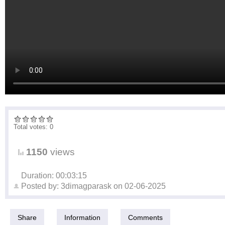
Total votes: 0
1150
views
Duration: 00:03:15
Posted by:
3dimagparask
on
02-06-2025
Share
Information
Comments