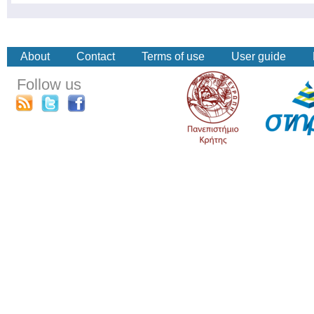
About
Contact
Terms of use
User guide
Follow us