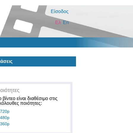
Είσοδος
Ελ
En
άσεις
οιότητες
ο βίντεο είναι διαθέσιμο στις
κόλουθες ποιότητες:
720p
480p
360p