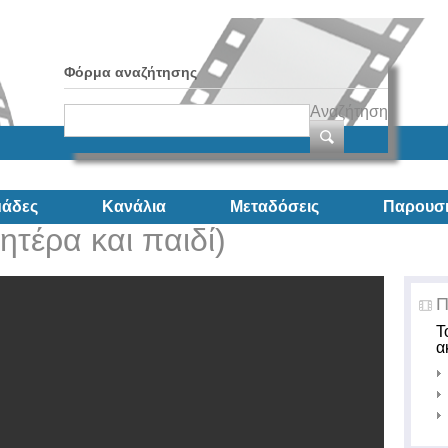
Φόρμα αναζήτησης
Αναζήτηση
άδες
Κανάλια
Μεταδόσεις
Παρουσι
ητέρα και παιδί)
Π
Τ
α