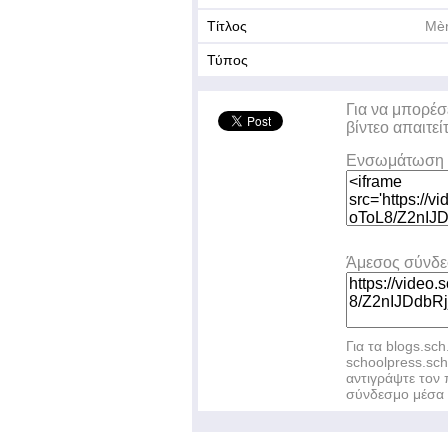
Τίτλος
Mèr
Τύπος
Για να μπορέσ
βίντεο απαιτεί
Ενσωμάτωση 
Άμεσος σύνδ
Για τα blogs.sch
schoolpress.sc
αντιγράψτε το
σύνδεσμο μέσα 