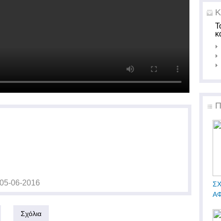
Κ
Τ
κ
Π
05-06-2016
ΣΧ
ΑΦ
Σχόλια