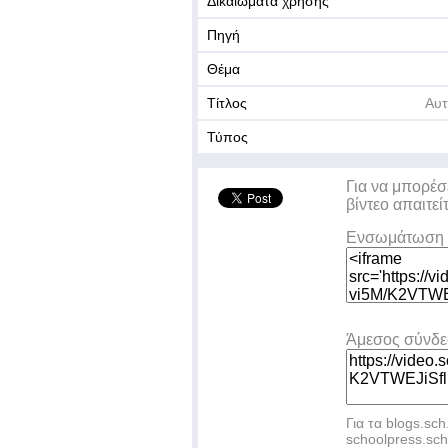
Δικαιώματα χρήσης
Πηγή
Θέμα
Τίτλος
Αυτ
Τύπος
Για να μπορέσ
βίντεο απαιτεί
Ενσωμάτωση 
Άμεσος σύνδ
Για τα blogs.sch
schoolpress.sc