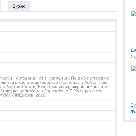
Σχόλια
Επ
Σχ
σημαίνει "αυτάρκεια", σε τι χρησιμεύει; Ποια αξία μπορεί να
ι για ένα μικρό απομακρυσμένο νησί όπως η Χάλκη; Πώς
σφαλιζόταν κάποτε; Ένα ντοκυμαντέρ μικρού μήκους από
ήτριες και μαθητές του Γυμνασίου Λ.Τ. Χάλκης για τον
τιβάλ CINEμάθεια 2026.
Σχ
Φε