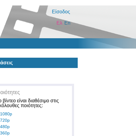
Είσοδος
Ελ
En
άσεις
οιότητες
ο βίντεο είναι διαθέσιμο στις
κόλουθες ποιότητες:
1080p
720p
480p
360p