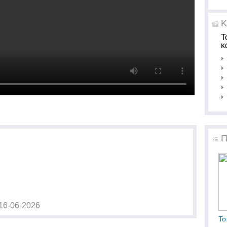
Κ
Τ
κ
Π
16-06-2026
Το