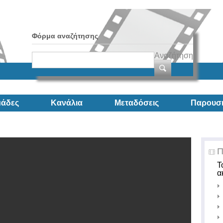
Φόρμα αναζήτησης
Αναζήτηση
άδες
Κανάλια
Μεταδόσεις
Παρουσι
Π
Τ
α