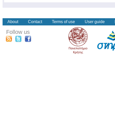
About
Contact
Terms of use
User guide
Follow us