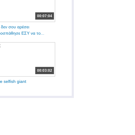
00:07:04
 δεν σου αρέσει
οσπάθησε ΕΣΥ να το...
00:03:02
e selfish giant