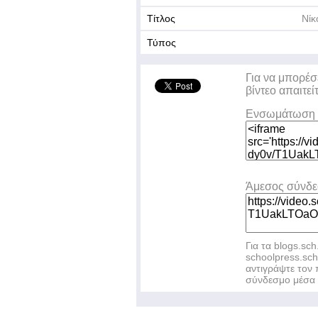
Τίτλος
Νίκ
Τύπος
Για να μπορέσ
βίντεο απαιτεί
Ενσωμάτωση 
Άμεσος σύνδ
Για τα blogs.sch
schoolpress.sc
αντιγράψτε το
σύνδεσμο μέσα 