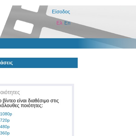
Είσοδος
Ελ
En
άσεις
οιότητες
ο βίντεο είναι διαθέσιμο στις
κόλουθες ποιότητες:
1080p
720p
480p
360p