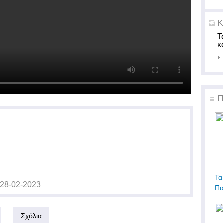
Κ
Τ
κ
Π
Τα
28-02-2023
Πα
Σχόλια