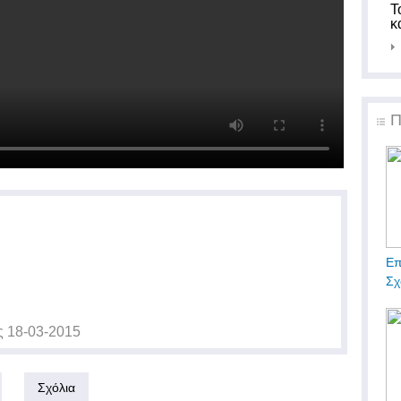
Τ
κ
Π
Επ
Σχ
ς
18-03-2015
Σχόλια