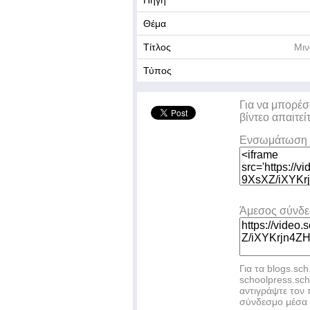
Πηγή
Θέμα
Τίτλος
Μιν
Τύπος
Για να μπορέσ
βίντεο απαιτεί
Ενσωμάτωση 
Άμεσος σύνδ
Για τα blogs.sch
schoolpress.sc
αντιγράψτε το
σύνδεσμο μέσα 