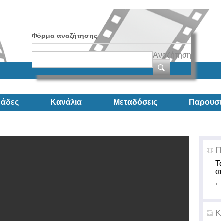
Φόρμα αναζήτησης
Αναζήτηση
άδες
Κανάλια
Μεταδόσεις
Παρουσι
Π
Τ
α
Κ