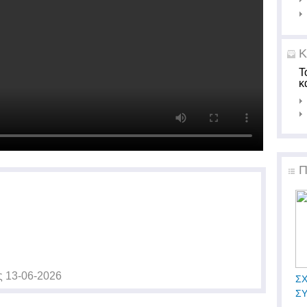
Κ
Τ
κ
Π
ς
13-06-2026
ΣΧ
Σ