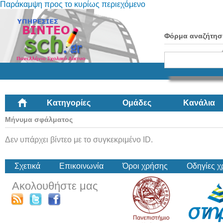
Παράκαμψη προς το κυρίως περιεχόμενο
Φόρμα αναζήτησ
Κατηγορίες
Ομάδες
Κανάλια
Μήνυμα σφάλματος
Δεν υπάρχει βίντεο με το συγκεκριμένο ID.
Σχετικά
Επικοινωνία
Όροι χρήσης
Οδηγίες 
Ακολουθήστε μας