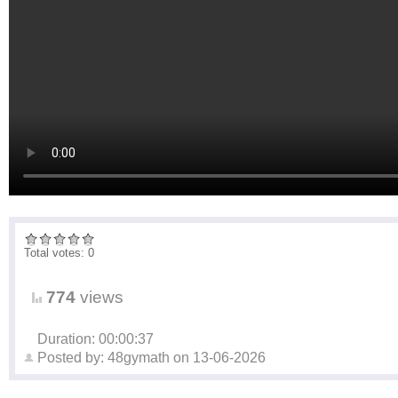
Total votes: 0
774
views
Duration: 00:00:37
Posted by:
48gymath
on
13-06-2026