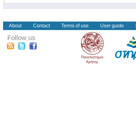
About
Contact
Terms of use
User guide
Follow us