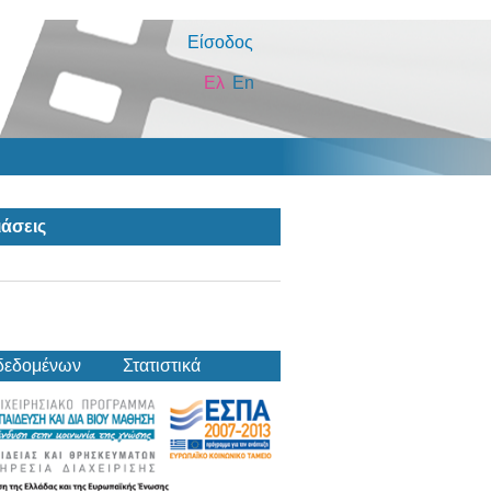
Είσοδος
Ελ
En
άσεις
δεδομένων
Στατιστικά