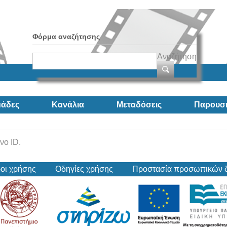
Φόρμα αναζήτησης
Αναζήτηση
άδες
Κανάλια
Μεταδόσεις
Παρουσι
νο ID.
οι χρήσης
Οδηγίες χρήσης
Προστασία προσωπικών 