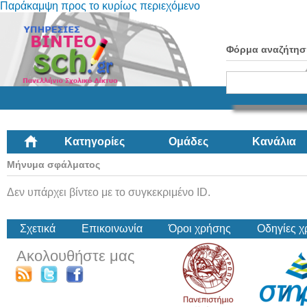
Παράκαμψη προς το κυρίως περιεχόμενο
Φόρμα αναζήτησ
Κατηγορίες
Ομάδες
Κανάλια
Μήνυμα σφάλματος
Δεν υπάρχει βίντεο με το συγκεκριμένο ID.
Σχετικά
Επικοινωνία
Όροι χρήσης
Οδηγίες 
Ακολουθήστε μας