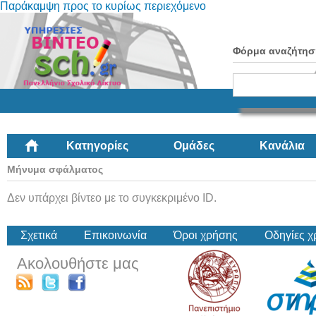
Παράκαμψη προς το κυρίως περιεχόμενο
Φόρμα αναζήτησ
Κατηγορίες
Ομάδες
Κανάλια
Μήνυμα σφάλματος
Δεν υπάρχει βίντεο με το συγκεκριμένο ID.
Σχετικά
Επικοινωνία
Όροι χρήσης
Οδηγίες 
Ακολουθήστε μας