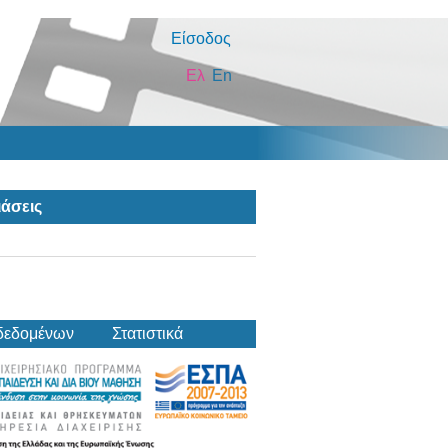
Είσοδος
Ελ
En
άσεις
δεδομένων
Στατιστικά