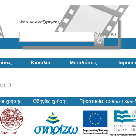
Φόρμα αναζήτησης
Αναζήτηση
άδες
Κανάλια
Μεταδόσεις
Παρουσι
νο ID.
οι χρήσης
Οδηγίες χρήσης
Προστασία προσωπικών 