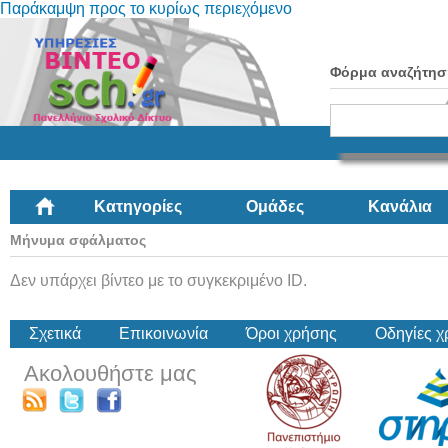
Παράκαμψη προς το κυρίως περιεχόμενο
Φόρμα αναζήτησ
Κατηγορίες
Ομάδες
Κανάλια
Μήνυμα σφάλματος
Δεν υπάρχει βίντεο με το συγκεκριμένο ID.
Σχετικά
Επικοινωνία
Όροι χρήσης
Οδηγίες 
Ακολουθήστε μας