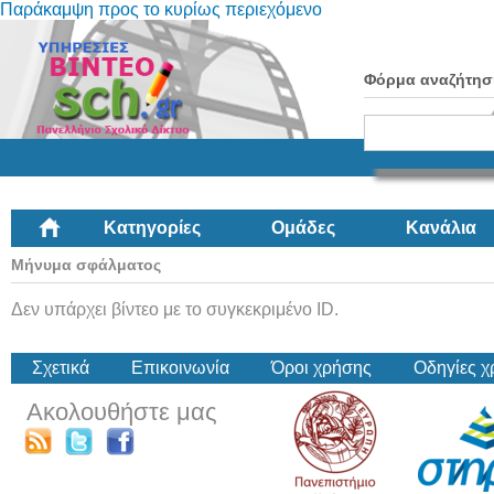
Παράκαμψη προς το κυρίως περιεχόμενο
Φόρμα αναζήτησ
Κατηγορίες
Ομάδες
Κανάλια
Μήνυμα σφάλματος
Δεν υπάρχει βίντεο με το συγκεκριμένο ID.
Σχετικά
Επικοινωνία
Όροι χρήσης
Οδηγίες 
Ακολουθήστε μας