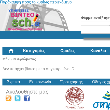
Παράκαμψη προς το κυρίως περιεχόμενο
Φόρμα αναζήτησ
Κατηγορίες
Ομάδες
Κανάλια
Μήνυμα σφάλματος
Δεν υπάρχει βίντεο με το συγκεκριμένο ID.
Σχετικά
Επικοινωνία
Όροι χρήσης
Οδηγίες 
Ακολουθήστε μας