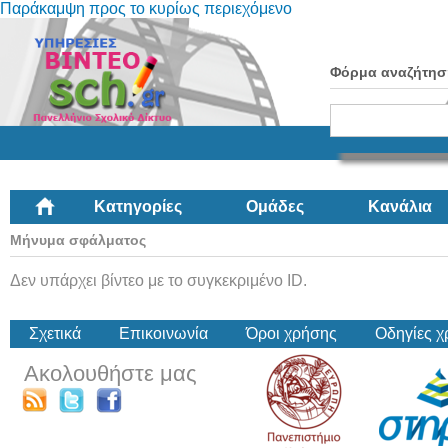
Παράκαμψη προς το κυρίως περιεχόμενο
Φόρμα αναζήτησ
Κατηγορίες
Ομάδες
Κανάλια
Μήνυμα σφάλματος
Δεν υπάρχει βίντεο με το συγκεκριμένο ID.
Σχετικά
Επικοινωνία
Όροι χρήσης
Οδηγίες 
Ακολουθήστε μας