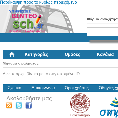
Παράκαμψη προς το κυρίως περιεχόμενο
Φόρμα αναζήτησ
Κατηγορίες
Ομάδες
Κανάλια
Μήνυμα σφάλματος
Δεν υπάρχει βίντεο με το συγκεκριμένο ID.
Σχετικά
Επικοινωνία
Όροι χρήσης
Οδηγίες 
Ακολουθήστε μας