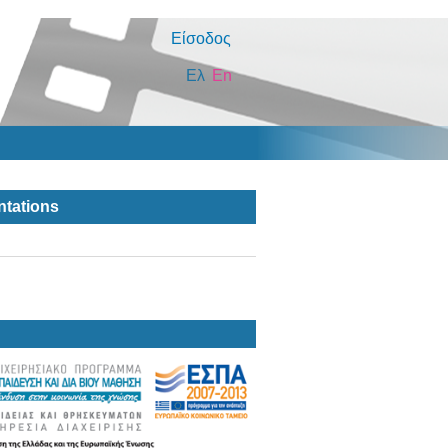
Είσοδος
Ελ
En
ntations