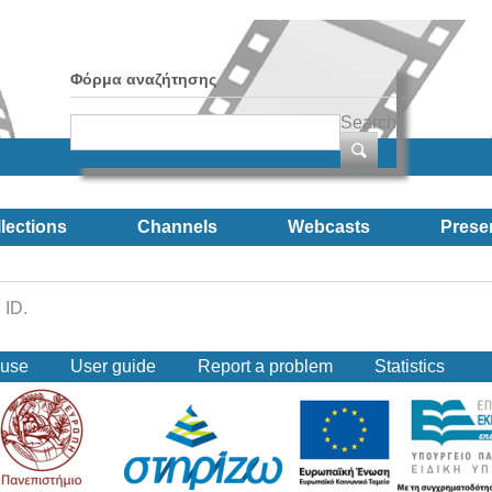
Φόρμα αναζήτησης
Search
lections
Channels
Webcasts
Prese
 ID.
 use
User guide
Report a problem
Statistics