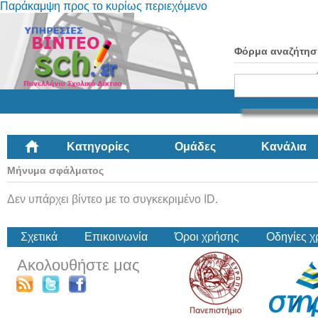
Παράκαμψη προς το κυρίως περιεχόμενο
Φόρμα αναζήτησ
Κατηγορίες
Ομάδες
Κανάλια
Μήνυμα σφάλματος
Δεν υπάρχει βίντεο με το συγκεκριμένο ID.
Σχετικά
Επικοινωνία
Όροι χρήσης
Οδηγίες 
Ακολουθήστε μας