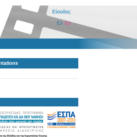
Είσοδος
Ελ
En
ntations