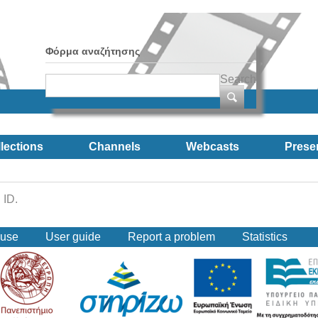
Φόρμα αναζήτησης
Search
lections
Channels
Webcasts
Prese
 ID.
 use
User guide
Report a problem
Statistics