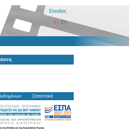
Είσοδος
Ελ
En
άσεις
δεδομένων
Στατιστικά