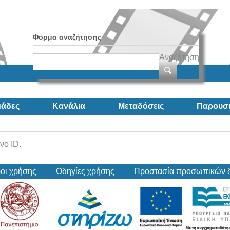
Φόρμα αναζήτησης
Αναζήτηση
άδες
Κανάλια
Μεταδόσεις
Παρουσι
νο ID.
οι χρήσης
Οδηγίες χρήσης
Προστασία προσωπικών 