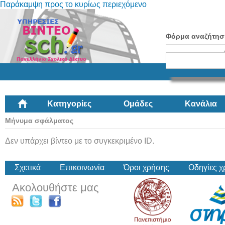
Παράκαμψη προς το κυρίως περιεχόμενο
Φόρμα αναζήτησ
Κατηγορίες
Ομάδες
Κανάλια
Μήνυμα σφάλματος
Δεν υπάρχει βίντεο με το συγκεκριμένο ID.
Σχετικά
Επικοινωνία
Όροι χρήσης
Οδηγίες 
Ακολουθήστε μας