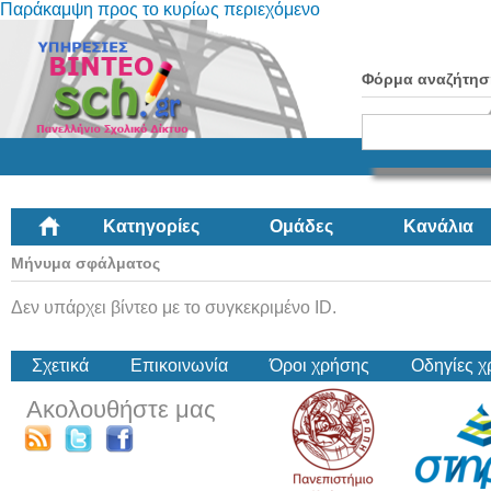
Παράκαμψη προς το κυρίως περιεχόμενο
Φόρμα αναζήτησ
Κατηγορίες
Ομάδες
Κανάλια
Μήνυμα σφάλματος
Δεν υπάρχει βίντεο με το συγκεκριμένο ID.
Σχετικά
Επικοινωνία
Όροι χρήσης
Οδηγίες 
Ακολουθήστε μας