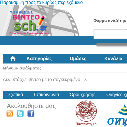
Παράκαμψη προς το κυρίως περιεχόμενο
Φόρμα αναζήτησ
Κατηγορίες
Ομάδες
Κανάλια
Μήνυμα σφάλματος
Δεν υπάρχει βίντεο με το συγκεκριμένο ID.
Σχετικά
Επικοινωνία
Όροι χρήσης
Οδηγίες 
Ακολουθήστε μας