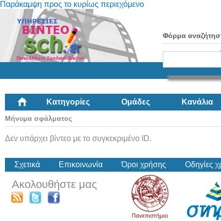
Παράκαμψη προς το κυρίως περιεχόμενο
Φόρμα αναζήτησ
Κατηγορίες
Ομάδες
Κανάλια
Μήνυμα σφάλματος
Δεν υπάρχει βίντεο με το συγκεκριμένο ID.
Σχετικά
Επικοινωνία
Όροι χρήσης
Οδηγίες 
Ακολουθήστε μας