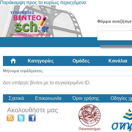
Παράκαμψη προς το κυρίως περιεχόμενο
Φόρμα αναζήτησ
Κατηγορίες
Ομάδες
Κανάλια
Μήνυμα σφάλματος
Δεν υπάρχει βίντεο με το συγκεκριμένο ID.
Σχετικά
Επικοινωνία
Όροι χρήσης
Οδηγίες 
Ακολουθήστε μας