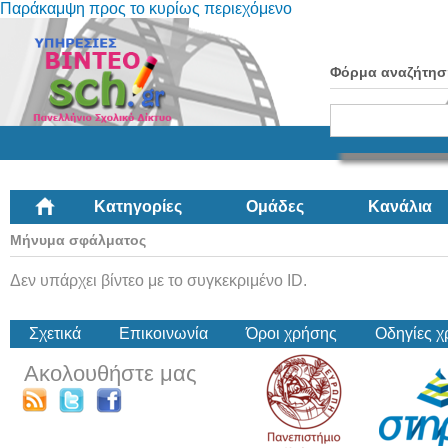
Παράκαμψη προς το κυρίως περιεχόμενο
Φόρμα αναζήτησ
Κατηγορίες
Ομάδες
Κανάλια
Μήνυμα σφάλματος
Δεν υπάρχει βίντεο με το συγκεκριμένο ID.
Σχετικά
Επικοινωνία
Όροι χρήσης
Οδηγίες 
Ακολουθήστε μας